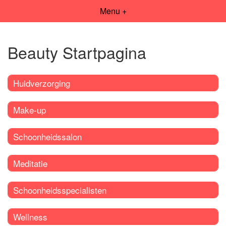
Menu +
Beauty Startpagina
Huidverzorging
Make-up
Schoonheidssalon
Meditatie
Schoonheidsspecialisten
Wellness